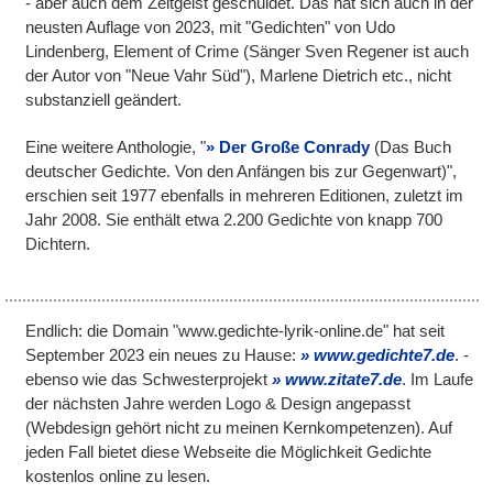
- aber auch dem Zeitgeist geschuldet. Das hat sich auch in der
neusten Auflage von 2023, mit "Gedichten" von Udo
Lindenberg, Element of Crime (Sänger Sven Regener ist auch
der Autor von "Neue Vahr Süd"), Marlene Dietrich etc., nicht
substanziell geändert.
Eine weitere Anthologie, "
Der Große Conrady
(Das Buch
deutscher Gedichte. Von den Anfängen bis zur Gegenwart)",
erschien seit 1977 ebenfalls in mehreren Editionen, zuletzt im
Jahr 2008. Sie enthält etwa 2.200 Gedichte von knapp 700
Dichtern.
Endlich: die Domain "www.gedichte-lyrik-online.de" hat seit
September 2023 ein neues zu Hause:
www.gedichte7.de
.
-
ebenso wie das Schwesterprojekt
www.zitate7.de
. Im Laufe
der nächsten Jahre werden Logo & Design angepasst
(Webdesign gehört nicht zu meinen Kernkompetenzen). Auf
jeden Fall bietet diese Webseite die Möglichkeit Gedichte
kostenlos online zu lesen.