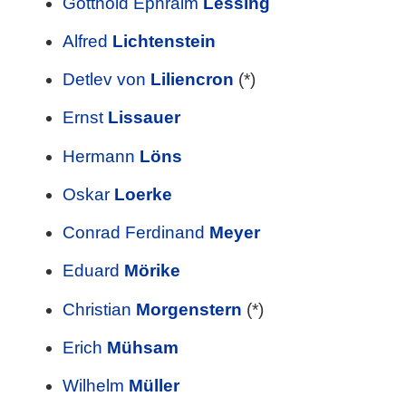
Gotthold Ephraim
Lessing
Alfred
Lichtenstein
Detlev von
Liliencron
(*)
Ernst
Lissauer
Hermann
Löns
Oskar
Loerke
Conrad Ferdinand
Meyer
Eduard
Mörike
Christian
Morgenstern
(*)
Erich
Mühsam
Wilhelm
Müller