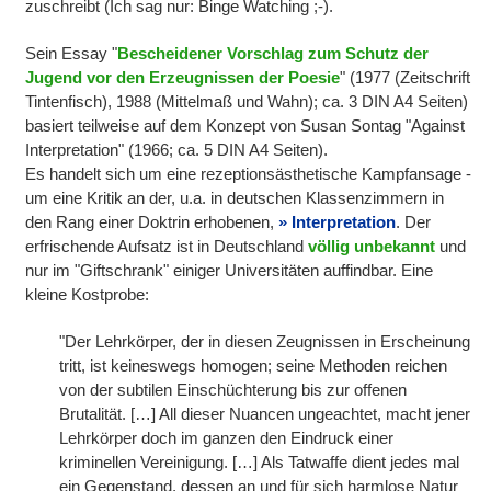
zuschreibt (Ich sag nur: Binge Watching ;-).
Sein Essay "
Bescheidener Vorschlag zum Schutz der
Jugend vor den Erzeugnissen der Poesie
" (1977 (Zeitschrift
Tintenfisch), 1988 (Mittelmaß und Wahn); ca. 3 DIN A4 Seiten)
basiert teilweise auf dem Konzept von Susan Sontag "Against
Interpretation" (1966; ca. 5 DIN A4 Seiten).
Es handelt sich um eine rezeptionsästhetische Kampfansage -
um eine Kritik an der, u.a. in deutschen Klassenzimmern in
den Rang einer Doktrin erhobenen,
Interpretation
. Der
erfrischende Aufsatz ist in Deutschland
völlig unbekannt
und
nur im "Giftschrank" einiger Universitäten auffindbar. Eine
kleine Kostprobe:
"Der Lehrkörper, der in diesen Zeugnissen in Erscheinung
tritt, ist keineswegs homogen; seine Methoden reichen
von der subtilen Einschüchterung bis zur offenen
Brutalität. […] All dieser Nuancen ungeachtet, macht jener
Lehrkörper doch im ganzen den Eindruck einer
kriminellen Vereinigung. […] Als Tatwaffe dient jedes mal
ein Gegenstand, dessen an und für sich harmlose Natur