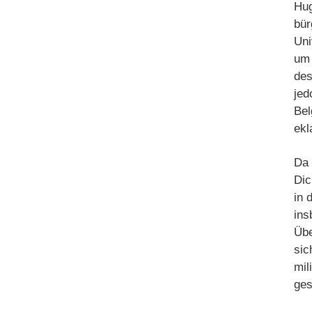
Hug
bür
Uni
um 
des
jed
Bel
ekl
Da 
Dic
in 
ins
Übe
sic
mil
ges