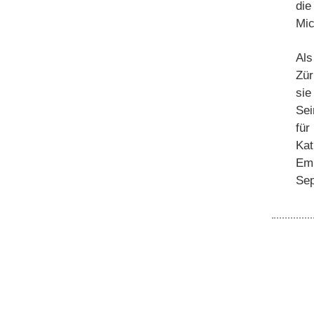
die
Mic
Als
Zür
sie
Sei
für
Kat
Emm
Sep