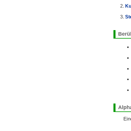
Ku
St
Berü
Alph
Ein