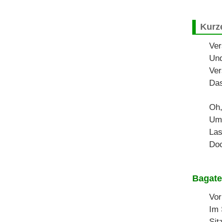
Kurz
Ver
Und
Ver
Das
Oh,
Ums
Las
Doc
Bagate
Vor
Im 
Sit