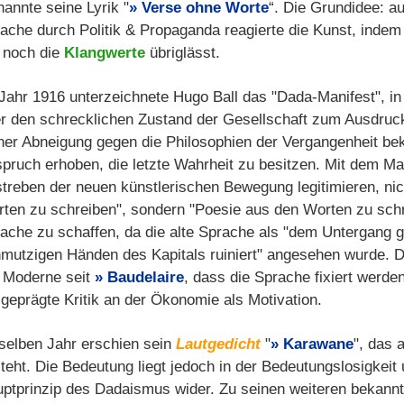
nannte seine Lyrik "
Verse ohne Worte
“. Die Grundidee: a
ache durch Politik & Propaganda reagierte die Kunst, indem
 noch die
Klangwerte
übriglässt.
Jahr 1916 unterzeichnete Hugo Ball das "Dada-Manifest", in
r den schrecklichen Zustand der Gesellschaft zum Ausdruck
ner Abneigung gegen die Philosophien der Vergangenheit bek
pruch erhoben, die letzte Wahrheit zu besitzen. Mit dem Man
treben der neuen künstlerischen Bewegung legitimieren, nic
ten zu schreiben", sondern "Poesie aus den Worten zu schre
ache zu schaffen, da die alte Sprache als "dem Untergang 
mutzigen Händen des Kapitals ruiniert" angesehen wurde. 
 Moderne seit
Baudelaire
, dass die Sprache fixiert werden
geprägte Kritik an der Ökonomie als Motivation.
selben Jahr erschien sein
Lautgedicht
"
Karawane
", das 
teht. Die Bedeutung liegt jedoch in der Bedeutungslosigkeit 
ptprinzip des Dadaismus wider. Zu seinen weiteren bekan