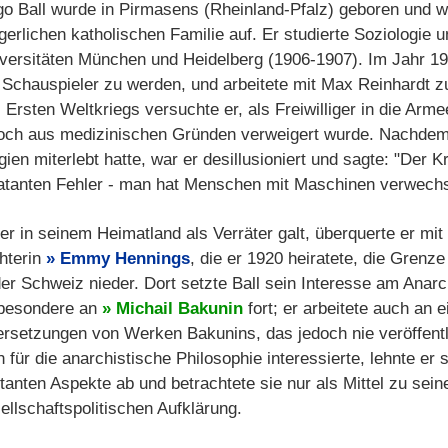
o Ball wurde in Pirmasens (Rheinland-Pfalz) geboren und w
gerlichen katholischen Familie auf. Er studierte Soziologie 
versitäten München und Heidelberg (1906-1907). Im Jahr 19
Schauspieler zu werden, und arbeitete mit Max Reinhardt
 Ersten Weltkriegs versuchte er, als Freiwilliger in die Arm
och aus medizinischen Gründen verweigert wurde. Nachdem
gien miterlebt hatte, war er desillusioniert und sagte: "Der K
atanten Fehler - man hat Menschen mit Maschinen verwechs
er in seinem Heimatland als Verräter galt, überquerte er mit 
hterin
Emmy Hennings
, die er 1920 heiratete, die Grenze
der Schweiz nieder. Dort setzte Ball sein Interesse am Ana
besondere an
Michail Bakunin
fort; er arbeitete auch an 
rsetzungen von Werken Bakunins, das jedoch nie veröffentl
h für die anarchistische Philosophie interessierte, lehnte er 
itanten Aspekte ab und betrachtete sie nur als Mittel zu sei
ellschaftspolitischen Aufklärung.