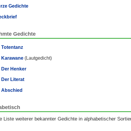
rze Gedichte
eckbrief
hmte Gedichte
Totentanz
Karawane
(Lautgedicht)
Der Henker
Der Literat
Abschied
abetisch
e Liste weiterer bekannter Gedichte in alphabetischer Sortie