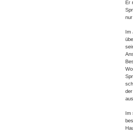
Er 
Spr
nur
Im 
übe
sei
Ans
Bes
Wor
Spr
sch
der
aus
Im 
bes
Hau