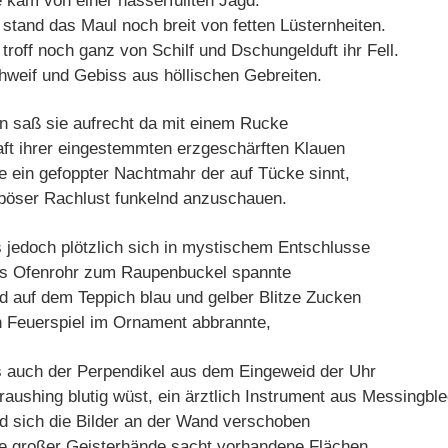
e kam von einer hasserfüllten Jagd.
r stand das Maul noch breit von fetten Lüsternheiten.
 troff noch ganz von Schilf und Dschungelduft ihr Fell.
hweif und Gebiss aus höllischen Gebreiten.
n saß sie aufrecht da mit einem Rucke
aft ihrer eingestemmten erzgeschärften Klauen
e ein gefoppter Nachtmahr der auf Tücke sinnt,
 böser Rachlust funkelnd anzuschauen.
s jedoch plötzlich sich in mystischem Entschlusse
s Ofenrohr zum Raupenbuckel spannte
d auf dem Teppich blau und gelber Blitze Zucken
n Feuerspiel im Ornament abbrannte,
s auch der Perpendikel aus dem Eingeweid der Uhr
raushing blutig wüst, ein ärztlich Instrument aus Messingbl
d sich die Bilder an der Wand verschoben
e großer Geisterhände sacht vorhandene Flächen,