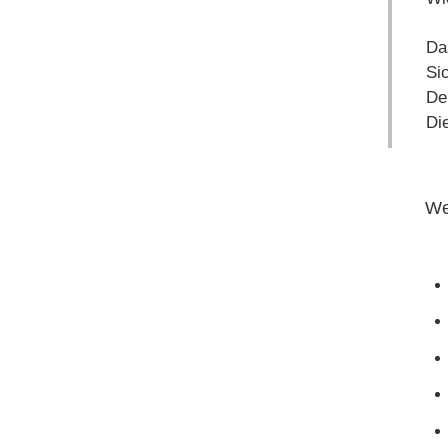
Da
Si
De
Di
We