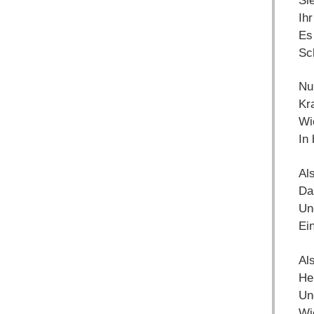
Si
Ih
Es
Sc
Nu
Kr
Wi
In
Al
Da
Un
Ei
Al
He
Un
Wi