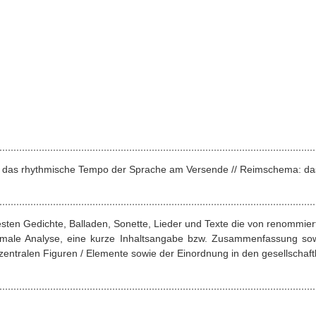
nz: das rhythmische Tempo der Sprache am Versende // Reimschema: da
esten Gedichte, Balladen, Sonette, Lieder und Texte die von renommie
ormale Analyse, eine kurze Inhaltsangabe bzw. Zusammenfassung sow
entralen Figuren / Elemente sowie der Einordnung in den gesellschaftl