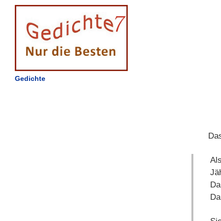
Gedichte
Das
Al
Jä
Da
Daß