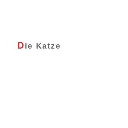
D
ie Katze
.