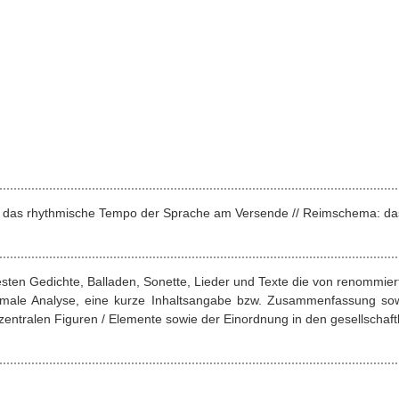
nz: das rhythmische Tempo der Sprache am Versende // Reimschema: da
esten Gedichte, Balladen, Sonette, Lieder und Texte die von renommie
ormale Analyse, eine kurze Inhaltsangabe bzw. Zusammenfassung sow
entralen Figuren / Elemente sowie der Einordnung in den gesellschaftl