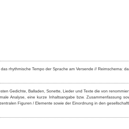
nz: das rhythmische Tempo der Sprache am Versende // Reimschema: da
esten Gedichte, Balladen, Sonette, Lieder und Texte die von renommie
ormale Analyse, eine kurze Inhaltsangabe bzw. Zusammenfassung sow
entralen Figuren / Elemente sowie der Einordnung in den gesellschaftl