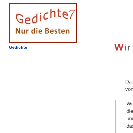
W
i
Gedichte
Das
vo
Wi
di
un
da