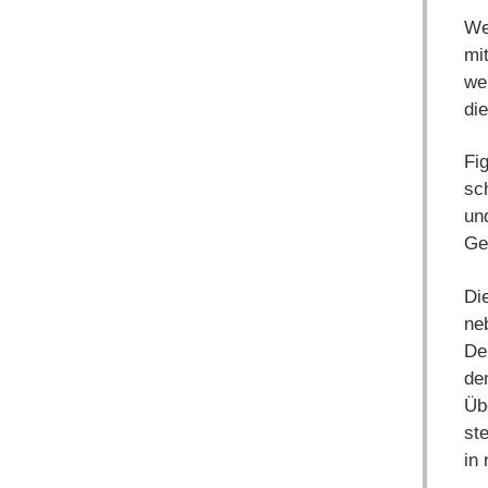
Wer
mi
wer
die
Fi
sc
und
Ge
Di
ne
De
de
Üb
st
in 