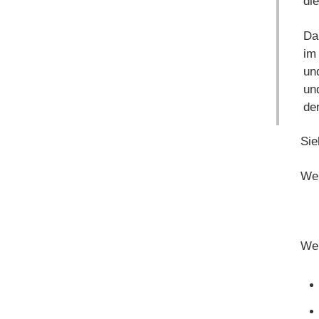
di
Da 
im
und
un
de
Sie
Wei
Wei