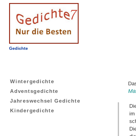
Gedichte
Wintergedichte
Das
Adventsgedichte
Mar
Jahreswechsel Gedichte
Di
Kindergedichte
im
sc
Di