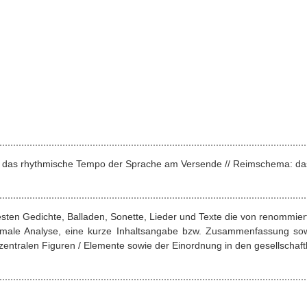
nz: das rhythmische Tempo der Sprache am Versende // Reimschema: da
esten Gedichte, Balladen, Sonette, Lieder und Texte die von renommie
ormale Analyse, eine kurze Inhaltsangabe bzw. Zusammenfassung sow
entralen Figuren / Elemente sowie der Einordnung in den gesellschaftl