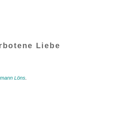
rbotene Liebe
rmann Löns
.