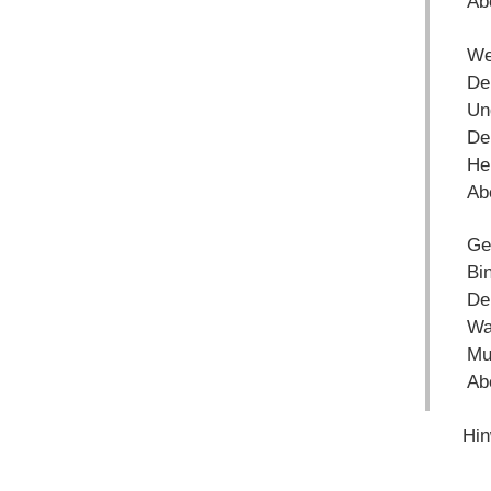
Abe
We
De
Un
De
He
Abe
Ge
Bi
De
Wa
Mu
Abe
Hin