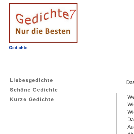
Gedichte
Liebesgedichte
Das
Schöne Gedichte
We
Kurze Gedichte
Wi
Wi
Da
Aug