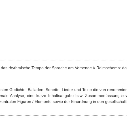
nz: das rhythmische Tempo der Sprache am Versende // Reimschema: da
esten Gedichte, Balladen, Sonette, Lieder und Texte die von renommie
ormale Analyse, eine kurze Inhaltsangabe bzw. Zusammenfassung sow
entralen Figuren / Elemente sowie der Einordnung in den gesellschaftl