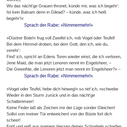
Wo das nächt'ge Grauen thronet, künde mir, was ich begehr':
Ist kein Balsam denn in Gilead? – künde, was ich heiß
begehr'!«
Sprach der Rabe: »Nimmermehr!«
»Düstrer Bote!« frug voll Zweifel ich, »ob Vogel oder Teufel!
Bei dem Himmel droben, bei dem Gott, den ich, wie du,
verehr':
Find' ich, sprich! an Edens Toren wieder einst, die ich verloren,
Jene Maid, die man jetzt Lenoren nennt im Engelsheer, –
Die Geweihte, die Lenoren jetzt man nennt im Engelsheer?« –
Sprach der Rabe: »Nimmermehr!«
»Vogel oder Teufel, hebe dich hinweg!« so rief ich, »schwebe
Wieder in den Sturm zurück und in das nächt'ge
Schattenmeer!
Keine Feder laß als Zeichen mir der Lüge sonder Gleichen!
Sollst von meiner Tür entweichen! von der Büste fort dich
scheer!
Fort! und reiß aus meinem Herzen deines Schnabels scharfen