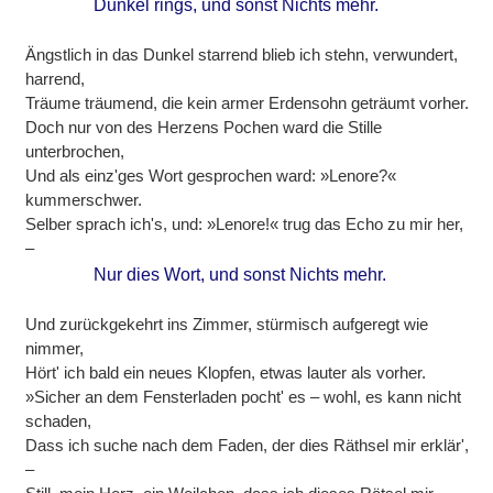
Dunkel rings, und sonst Nichts mehr.
Ängstlich in das Dunkel starrend blieb ich stehn, verwundert,
harrend,
Träume träumend, die kein armer Erdensohn geträumt vorher.
Doch nur von des Herzens Pochen ward die Stille
unterbrochen,
Und als einz'ges Wort gesprochen ward: »Lenore?«
kummerschwer.
Selber sprach ich's, und: »Lenore!« trug das Echo zu mir her,
–
Nur dies Wort, und sonst Nichts mehr.
Und zurückgekehrt ins Zimmer, stürmisch aufgeregt wie
nimmer,
Hört' ich bald ein neues Klopfen, etwas lauter als vorher.
»Sicher an dem Fensterladen pocht' es – wohl, es kann nicht
schaden,
Dass ich suche nach dem Faden, der dies Räthsel mir erklär',
–