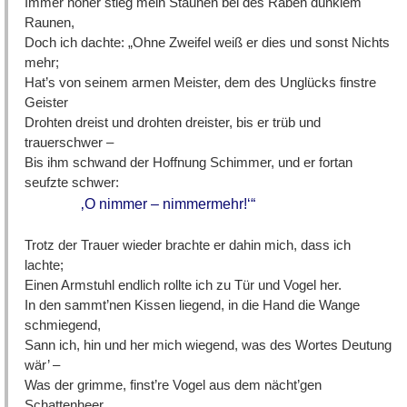
Immer höher stieg mein Staunen bei des Raben dunklem
Raunen,
Doch ich dachte: „Ohne Zweifel weiß er dies und sonst Nichts
mehr;
Hat’s von seinem armen Meister, dem des Unglücks finstre
Geister
Drohten dreist und drohten dreister, bis er trüb und
trauerschwer –
Bis ihm schwand der Hoffnung Schimmer, und er fortan
seufzte schwer:
‚O nimmer – nimmermehr!‘“
Trotz der Trauer wieder brachte er dahin mich, dass ich
lachte;
Einen Armstuhl endlich rollte ich zu Tür und Vogel her.
In den sammt’nen Kissen liegend, in die Hand die Wange
schmiegend,
Sann ich, hin und her mich wiegend, was des Wortes Deutung
wär’ –
Was der grimme, finst’re Vogel aus dem nächt’gen
Schattenheer