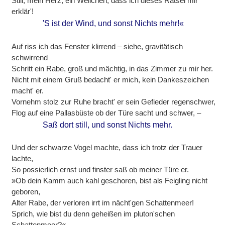
Still, mein Herz, ein Weilchen, dass ich dieses Rätsel mir
erklär'!
'S ist der Wind, und sonst Nichts mehr!«
Auf riss ich das Fenster klirrend – siehe, gravitätisch
schwirrend
Schritt ein Rabe, groß und mächtig, in das Zimmer zu mir her.
Nicht mit einem Gruß bedacht' er mich, kein Dankeszeichen
macht' er.
Vornehm stolz zur Ruhe bracht' er sein Gefieder regenschwer,
Flog auf eine Pallasbüste ob der Türe sacht und schwer, –
Saß dort still, und sonst Nichts mehr.
Und der schwarze Vogel machte, dass ich trotz der Trauer
lachte,
So possierlich ernst und finster saß ob meiner Türe er.
»Ob dein Kamm auch kahl geschoren, bist als Feigling nicht
geboren,
Alter Rabe, der verloren irrt im nächt'gen Schattenmeer!
Sprich, wie bist du denn geheißen im pluton'schen
Schattenmeer?«