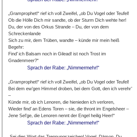
„Gramprophet!“ rief ich voll Zweifel, „ob Du Vogel oder Teufel!
Ob die Hölle Dich mir sandte, ob der Sturm Dich wehte her!
Du, der von des Orkus Strande – Du, der von dem
Schreckenlande
Sich zu mir, dem Trüben, wandte – künde mir mein heiß
Begehr:
Find’ ich Balsam noch in Gilead! ist noch Trost im
Gnadenmeer?“
Sprach der Rabe: „Nimmermehr!“
„Gramprophet!“ rief ich voll Zweifel, „ob Du Vogel oder Teufel!
Bei dem ew’gen Himmel droben, bei dem Gott, den ich verehr’
–
Künde mir, ob ich Lenoren, die hienieden ich verloren,
Wieder find’ an Edens Toren – sie, die thront im Engelsheer –
Jene Sel’ge, die Lenoren nennt der Engel heilig Heer!“
Sprach der Rabe: „Nimmermehr!“
„Sei dies Wort das Trennungszeichen! Vogel, Dämon, Du