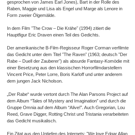
gesprochen von James Earl Jones), Bart in der Rolle des
Raben, Maggie und Lisa als Engel und Marge als Lenore in
Form zweier Ölgemälde.
In dem Film "The Crow – Die Krähe" (1994) zitiert die
Hauptfigur Eric Draven einen Teil des Gedichts.
Der amerikanische B-Film-Regisseur Roger Corman verfilmte
das Gedicht unter dem Titel "The Raven" (1963; deutsch "Der
Rabe – Duell der Zauberer") als absurde Fantasy-Komödie mit
einer Besetzung aus den klassischen Horrorfilmdarstellern
Vincent Price, Peter Lorre, Boris Karloff und unter anderem
dem jungen Jack Nicholson.
„Der Rabe“ wurde vertont durch The Alan Parsons Project auf
dem Album “Tales of Mystery and Imagination” und durch die
Gruppe Omnia auf dem Album “Alive!”. Auch Gregorian, Lou
Reed, Grave Digger, Rotting Christ und Tristania verarbeiteten
das Gedicht musikalisch.
Ein Zitat aus den Untiefen des Internets: "We love Edgar Allan