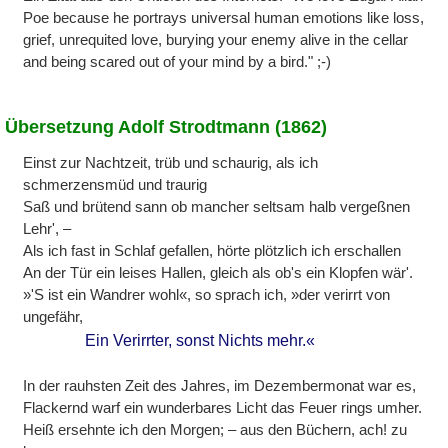
Poe because he portrays universal human emotions like loss,
grief, unrequited love, burying your enemy alive in the cellar
and being scared out of your mind by a bird." ;-)
Übersetzung Adolf Strodtmann (1862)
Einst zur Nachtzeit, trüb und schaurig, als ich
schmerzensmüd und traurig
Saß und brütend sann ob mancher seltsam halb vergeßnen
Lehr', –
Als ich fast in Schlaf gefallen, hörte plötzlich ich erschallen
An der Tür ein leises Hallen, gleich als ob's ein Klopfen wär'.
»'S ist ein Wandrer wohl«, so sprach ich, »der verirrt von
ungefähr,
Ein Verirrter, sonst Nichts mehr.«
In der rauhsten Zeit des Jahres, im Dezembermonat war es,
Flackernd warf ein wunderbares Licht das Feuer rings umher.
Heiß ersehnte ich den Morgen; – aus den Büchern, ach! zu