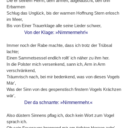
Die er seinem Herrn, dem armen, abgelauscht, den ohn'
Erbarmen
Schlug das Unglück, bis der warmen Hoffnung Stern erlosch
im Meer,
Bis von Einer Trauerklage alle seine Lieder schwer,
Von der Klage: »Nimmermehr!«
Immer noch der Rabe machte, dass ich trotz der Trübsal
lachte;
Einen Sammetsessel endlich rollt' ich näher zu ihm her.
In die Polster mich versenkend, sann ich, Arm in Arm
verschränkend,
Träumrisch nach, bei mir bedenkend, was von dieses Vogels
Mär',
Was der Sinn von des gespenstisch finstern Vogels Krächzen
wär',
Der da schnarrte: »Nimmermehr.«
Also düstern Sinnens pflag ich, doch kein Wort zum Vogel
sprach ich.
Ob sein Feuerauge brennend mir am tiefsten Herzen zehr'.