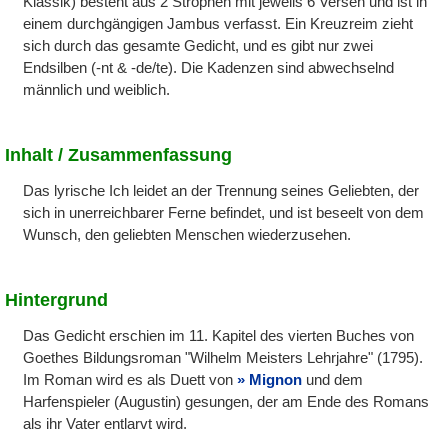
Klassik) besteht aus 2 Strophen mit jeweils 6 Versen und ist in
einem durchgängigen Jambus verfasst. Ein Kreuzreim zieht
sich durch das gesamte Gedicht, und es gibt nur zwei
Endsilben (-nt & -de/te). Die Kadenzen sind abwechselnd
männlich und weiblich.
Inhalt / Zusammenfassung
Das lyrische Ich leidet an der Trennung seines Geliebten, der
sich in unerreichbarer Ferne befindet, und ist beseelt von dem
Wunsch, den geliebten Menschen wiederzusehen.
Hintergrund
Das Gedicht erschien im 11. Kapitel des vierten Buches von
Goethes Bildungsroman "Wilhelm Meisters Lehrjahre" (1795).
Im Roman wird es als Duett von
Mignon
und dem
Harfenspieler (Augustin) gesungen, der am Ende des Romans
als ihr Vater entlarvt wird.