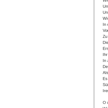
Wi
Um
Un
Wi
In
Vo
Zu 
Di
Er
Ih
In 
De
Al
Es
Sü
Ir
O 