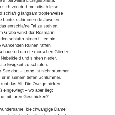
e silberweiße Lichtgespinste,
 sich von dort melodisch leise
d schläfrig langsam tropfenweise
e bunte, schimmernde Juwelen
 das entschlafne Tal zu stehlen.
m Grabe winkt der Rosmarin
den schlaftrunknen Lilien hin.
e wankenden Ruinen raffen
schauernd um die morschen Glieder
r Nebelkleid und sinken nieder,
alle Ewigkeit zu schlafen.
r See dort – Lethe ist nicht stummer
s er in seinem tiefen Schlummer.
 ruht das All. Die Zweige nicken
ß eingewiegt – wo aber liegt
ene mit ihren Geschicken?
wundersame, bleichwangige Dame!