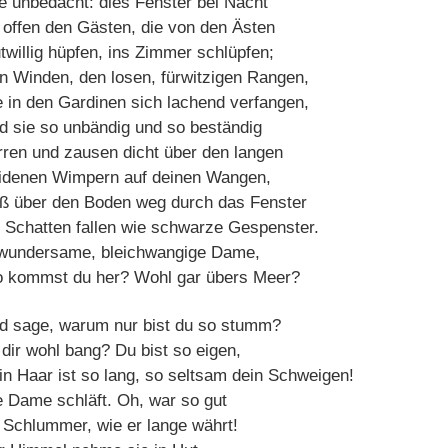
e unbedacht: dies Fenster bei Nacht
 offen den Gästen, die von den Ästen
twillig hüpfen, ins Zimmer schlüpfen;
n Winden, den losen, fürwitzigen Rangen,
e in den Gardinen sich lachend verfangen,
d sie so unbändig und so beständig
rren und zausen dicht über den langen
idenen Wimpern auf deinen Wangen,
ß über den Boden weg durch das Fenster
e Schatten fallen wie schwarze Gespenster.
wundersame, bleichwangige Dame,
 kommst du her? Wohl gar übers Meer?
d sage, warum nur bist du so stumm?
 dir wohl bang? Du bist so eigen,
in Haar ist so lang, so seltsam dein Schweigen!
e Dame schläft. Oh, war so gut
r Schlummer, wie er lange währt!