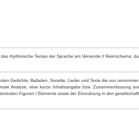
nz: das rhythmische Tempo der Sprache am Versende // Reimschema: da
esten Gedichte, Balladen, Sonette, Lieder und Texte die von renommie
ormale Analyse, eine kurze Inhaltsangabe bzw. Zusammenfassung sow
entralen Figuren / Elemente sowie der Einordnung in den gesellschaftl