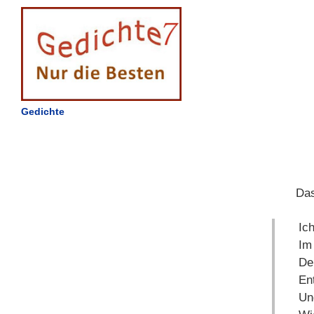
Gedichte
Das
Ic
Im
De
En
Und