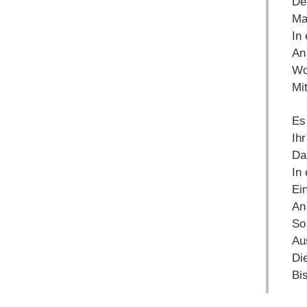
De
Ma
In
An
Wo
Mi
Es
Ih
Daß
In
Ei
An 
So
Aus
Di
Bi