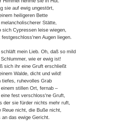
r Himmel nehme sie in Hut.
g sie auf ewig ungestört,
 einem heiligeren Bette
 melancholischerer Stätte,
 sich Cypressen leise wiegen,
t festgeschloss'nen Augen liegen.
 schläft mein Lieb. Oh, daß so mild
r Schlummer, wie er ewig ist!
 sich ihr eine Gruft erschließt
 einem Walde, dicht und wild!
n tiefes, ruhevolles Grab
einem stillen Ort, fernab –
 eine fest verschloss'ne Gruft,
 der sie fürder nichts mehr ruft,
e Reue nicht, die Buße nicht,
s an das ewige Gericht.