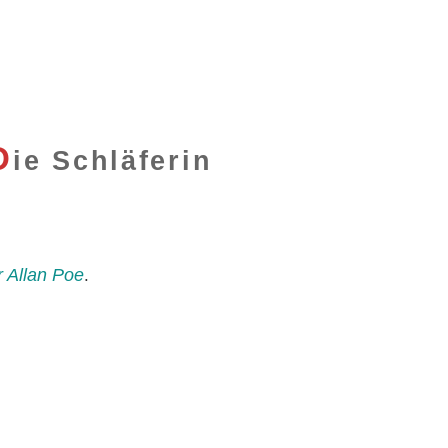
D
ie Schläferin
 Allan Poe
.