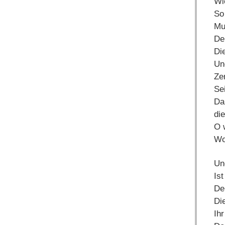
Wi
So
Mu
De
Di
Un
Ze
Se
Da
di
O 
Wo
Un
Ist
De
Di
Ih