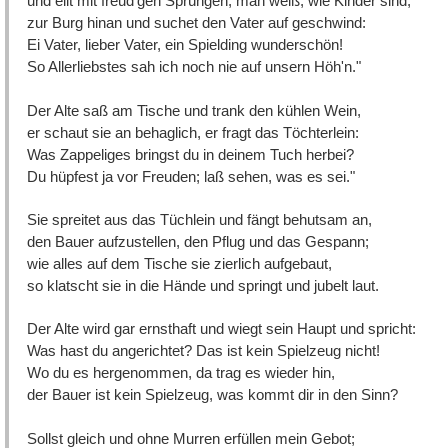
und eilt mit freud'gen Sprüngen, man weiß, wie Kinder sind,
zur Burg hinan und suchet den Vater auf geschwind:
Ei Vater, lieber Vater, ein Spielding wunderschön!
So Allerliebstes sah ich noch nie auf unsern Höh'n."
Der Alte saß am Tische und trank den kühlen Wein,
er schaut sie an behaglich, er fragt das Töchterlein:
Was Zappeliges bringst du in deinem Tuch herbei?
Du hüpfest ja vor Freuden; laß sehen, was es sei."
Sie spreitet aus das Tüchlein und fängt behutsam an,
den Bauer aufzustellen, den Pflug und das Gespann;
wie alles auf dem Tische sie zierlich aufgebaut,
so klatscht sie in die Hände und springt und jubelt laut.
Der Alte wird gar ernsthaft und wiegt sein Haupt und spricht:
Was hast du angerichtet? Das ist kein Spielzeug nicht!
Wo du es hergenommen, da trag es wieder hin,
der Bauer ist kein Spielzeug, was kommt dir in den Sinn?
Sollst gleich und ohne Murren erfüllen mein Gebot;