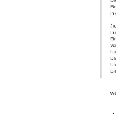
De
Ei
In
Ja,
In
Ein
Vo
Un
Da
Un
Di
We