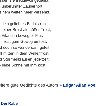
ssen sie freudevoll gedenkt,
n unberührter Zauberhort
 einem weiten Meer versenkt.
 dein geliebtes Bildnis ruht
 meiner Brust als süßer Trost,
 Eiland in bewegter Flut,
n frostigem Gewog umtost,
d doch so wundersam gefeit,
ß mitten in dem Wellenfrost
d Sturmesbrausen jederzeit
e liebe Sonne mit ihm kost.
itere gute Gedichte des Autors
Edgar Allan Poe
.
Der Rabe