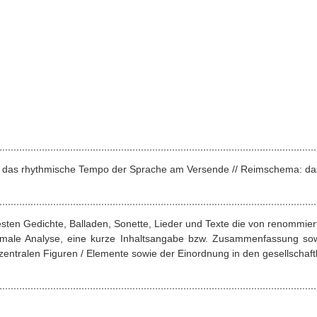
nz: das rhythmische Tempo der Sprache am Versende // Reimschema: da
esten Gedichte, Balladen, Sonette, Lieder und Texte die von renommie
ormale Analyse, eine kurze Inhaltsangabe bzw. Zusammenfassung sow
entralen Figuren / Elemente sowie der Einordnung in den gesellschaftl