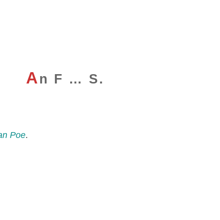
A
n F … S.
lan Poe
.