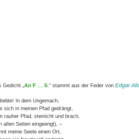
Edgar Al
 Gedicht „
An F … S.
“ stammt aus der Feder von
liebte! In dem Ungemach,
s sich in meinen Pfad gedrängt,
n rauher Pfad, steinicht und brach,
n allen Seiten eingeengt), –
nnt meine Seele einen Ort,