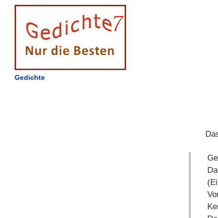
Gedichte
Das
Ge
Da
(Ei
Vo
Ke