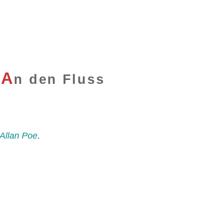
A
n den Fluss
Allan Poe
.