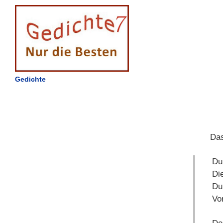
Gedichte
Das
Du
Die
Du
Vo