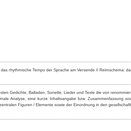
nz: das rhythmische Tempo der Sprache am Versende // Reimschema: da
esten Gedichte, Balladen, Sonette, Lieder und Texte die von renommie
ormale Analyse, eine kurze Inhaltsangabe bzw. Zusammenfassung sow
entralen Figuren / Elemente sowie der Einordnung in den gesellschaftl