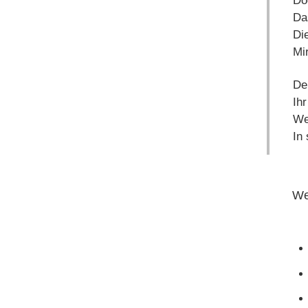
Do
Da
Die
Mi
De
Ihr
We
In 
We