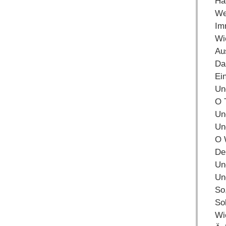
Ha
We
Im
Wi
Au
Da
Ei
Und
O 
Un
Un
O W
De
Un
Un
So
So
Wi