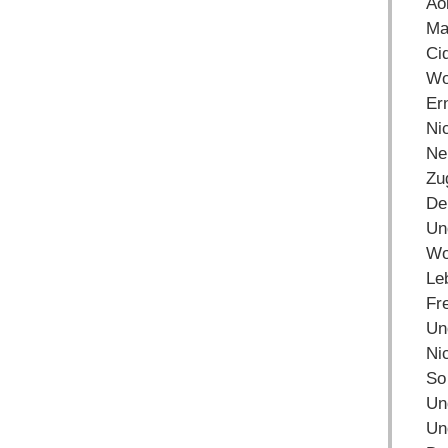
Äo
Ma
Cid
Wol
Ern
Ni
Ne
Zu
Der
Und
Wo
Le
Fr
Und
Ni
So 
Und
Un