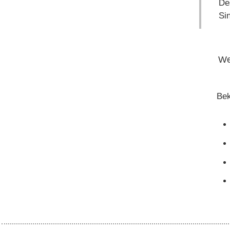
De
Sin
We
Bek