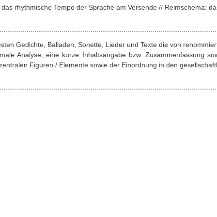
nz: das rhythmische Tempo der Sprache am Versende // Reimschema: da
esten Gedichte, Balladen, Sonette, Lieder und Texte die von renommie
ormale Analyse, eine kurze Inhaltsangabe bzw. Zusammenfassung sow
entralen Figuren / Elemente sowie der Einordnung in den gesellschaftl