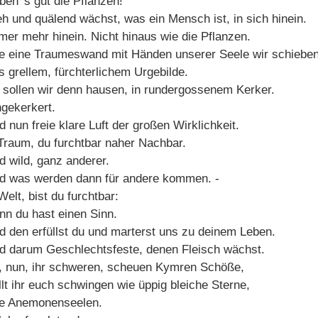
ben′ s gut die Pflanzen!
h und quälend wächst, was ein Mensch ist, in sich hinein.
mer mehr hinein. Nicht hinaus wie die Pflanzen.
e eine Traumeswand mit Händen unserer Seele wir schieben
s grellem, fürchterlichem Urgebilde.
 sollen wir denn hausen, in rundergossenem Kerker.
ngekerkert.
 nun freie klare Luft der großen Wirklichkeit.
Traum, du furchtbar naher Nachbar.
d wild, ganz anderer.
d was werden dann für andere kommen. -
elt, bist du furchtbar:
nn du hast einen Sinn.
d den erfüllst du und marterst uns zu deinem Leben.
d darum Geschlechtsfeste, denen Fleisch wächst.
, nun, ihr schweren, scheuen Kymren Schöße,
llt ihr euch schwingen wie üppig bleiche Sterne,
e Anemonenseelen.