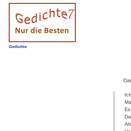
Gedichte
Das
Ic
Ma
Es 
Da
Al