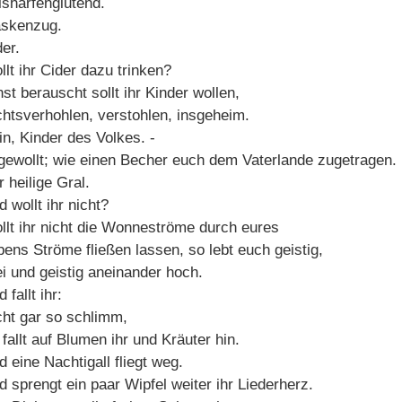
lsharfenglutend.
skenzug.
er.
lt ihr Cider dazu trinken?
st berauscht sollt ihr Kinder wollen,
chtsverhohlen, verstohlen, insgeheim.
in, Kinder des Volkes. -
gewollt; wie einen Becher euch dem Vaterlande zugetragen.
 heilige Gral.
 wollt ihr nicht?
llt ihr nicht die Wonneströme durch eures
bens Ströme fließen lassen, so lebt euch geistig,
ei und geistig aneinander hoch.
 fallt ihr:
cht gar so schlimm,
fallt auf Blumen ihr und Kräuter hin.
 eine Nachtigall fliegt weg.
d sprengt ein paar Wipfel weiter ihr Liederherz.