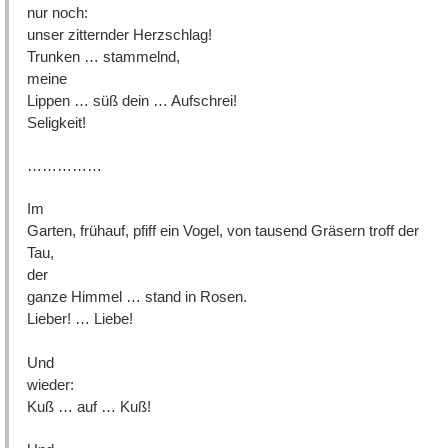
nur noch:
unser zitternder Herzschlag!
Trunken … stammelnd,
meine
Lippen … süß dein … Aufschrei!
Seligkeit!
……………
Im
Garten, frühauf, pfiff ein Vogel, von tausend Gräsern troff der
Tau,
der
ganze Himmel … stand in Rosen.
Lieber! … Liebe!
Und
wieder:
Kuß … auf … Kuß!